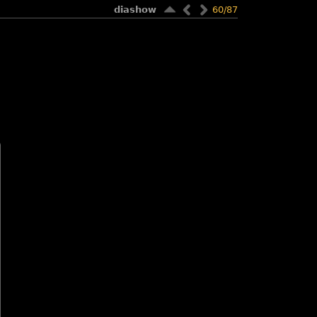
diashow
60/87