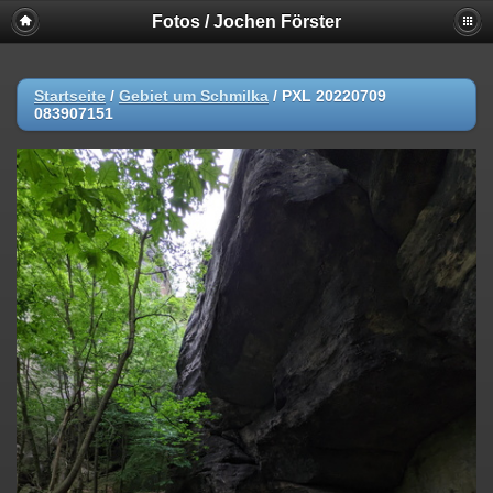
Fotos / Jochen Förster
Startseite
/
Gebiet um Schmilka
/
PXL 20220709
083907151