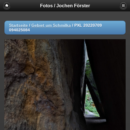
Fotos / Jochen Förster
Startseite
/
Gebiet um Schmilka
/
PXL 20220709
094025084