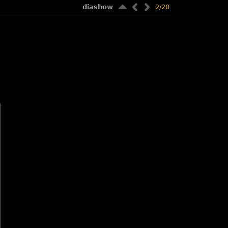
diashow
2/20