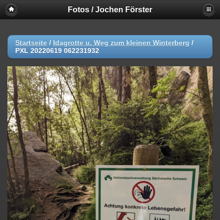
Fotos / Jochen Förster
Startseite
/
Idagrotte u. Weg zum kleinen Winterberg
/
PXL 20220619 062231932