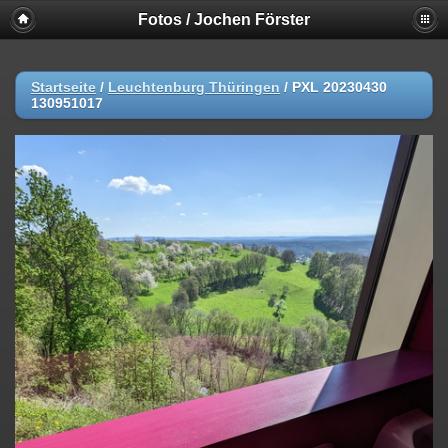
Fotos / Jochen Förster
Startseite
/
Leuchtenburg Thüringen
/
PXL 20230430
130951017