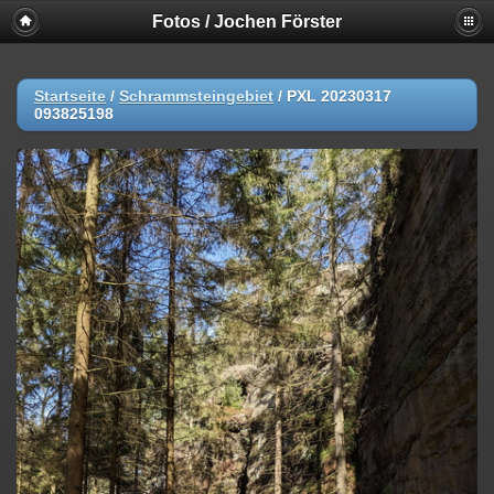
Fotos / Jochen Förster
Startseite
/
Schrammsteingebiet
/
PXL 20230317
093825198