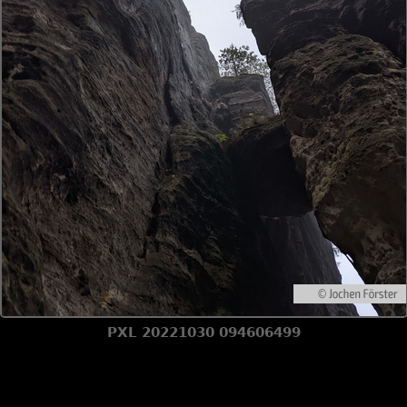
PXL 20221030 094606499