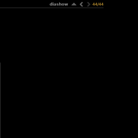
diashow
44/44