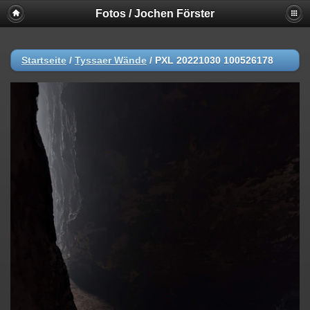
Fotos / Jochen Förster
Startseite
/
Tyssaer Wände
/
PXL 20221030 100526178