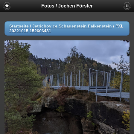
Fotos / Jochen Förster
Startseite
/
Jetrichovice Schauenstein Falkenstein
/
PXL
20221015 152606431